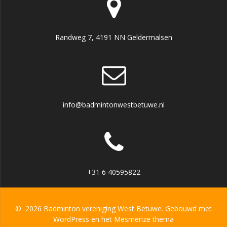
Randweg 7, 4191 NN Geldermalsen
info@badmintonwestbetuwe.nl
+31 6 40595822
© 2026 Badminton vereniging West Betuwe. Gebouwd met
WordPress en het
Mesmerize thema